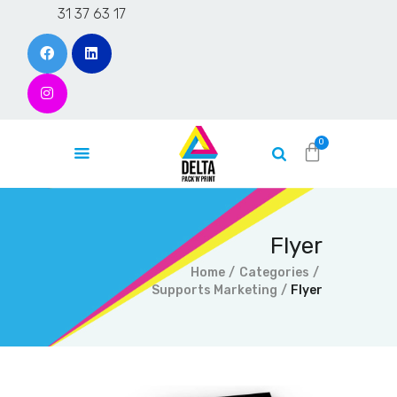
31 37 63 17
Accueil
L’entreprise
Produits
Contact
Flyer
Devis en ligne
Home
Categories
Blog
Supports Marketing
Flyer