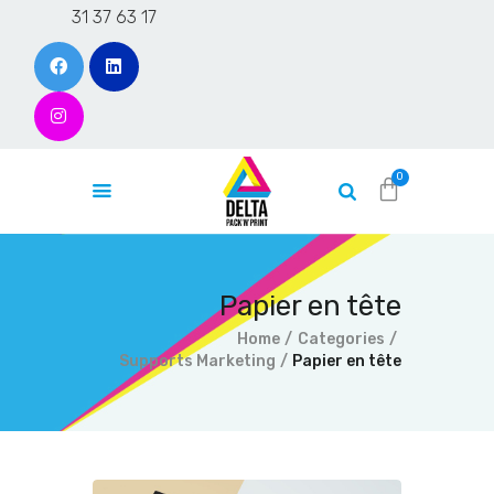
31 37 63 17
Accueil
L’entreprise
Produits
Contact
Papier en tête
Devis en ligne
Home
Categories
Blog
Supports Marketing
Papier en tête