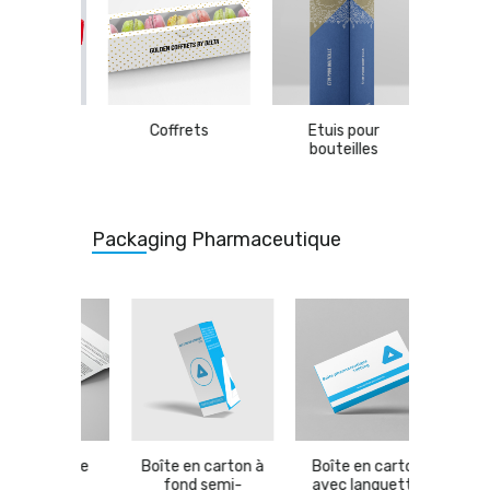
 gâteaux
Coffrets
Etuis pour
Etui
bouteilles
sand
Packaging Pharmaceutique
pliante
Boîte en carton à
Boîte en carton
Boîtes e
fond semi-
avec languette
fond au