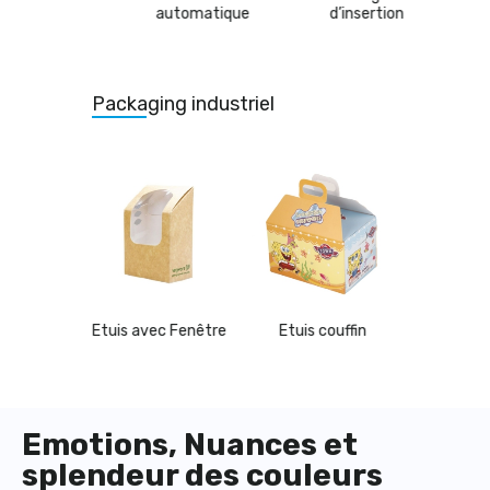
automatique
d’insertion
Packaging industriel
ec Fenêtre
Etuis couffin
Etuis Coussin
Etuis h
Emotions, Nuances et
splendeur des couleurs