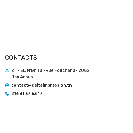
CONTACTS
Z.I - EL M'Ghira -Rue Fouchana- 2082
Ben Arous
contact@deltaimpression.tn
216 31 37 63 17