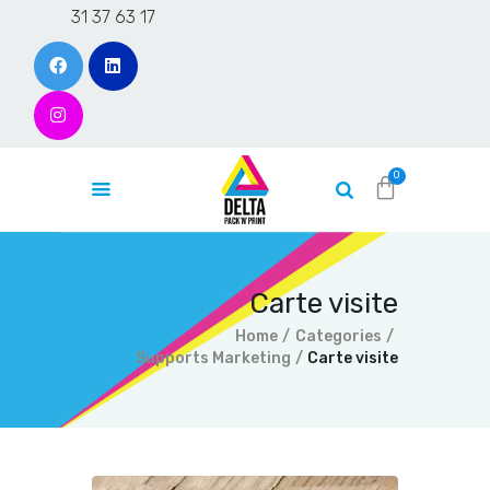
31 37 63 17
Accueil
L’entreprise
Produits
Contact
Carte visite
Devis en ligne
Home
Categories
Blog
Supports Marketing
Carte visite