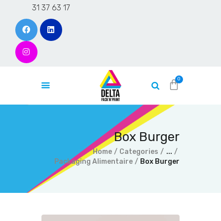
31 37 63 17
Accueil
L’entreprise
Produits
Contact
Box Burger
Devis en ligne
Home
Categories
...
Blog
Packaging Alimentaire
Box Burger