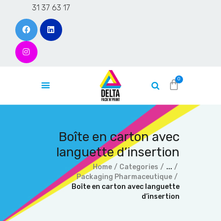
31 37 63 17
Accueil
L’entreprise
Produits
Contact
Boîte en carton avec
Devis en ligne
languette d’insertion
Blog
Home
Categories
...
Packaging Pharmaceutique
Boîte en carton avec languette
d’insertion